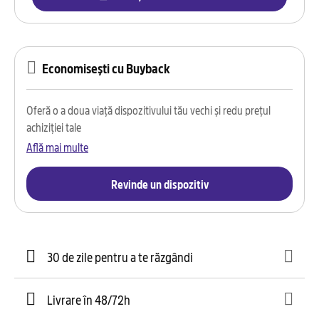
Economisești cu Buyback
Oferă o a doua viață dispozitivului tău vechi și redu prețul
achiziției tale
Află mai multe
Revinde un dispozitiv
30 de zile pentru a te răzgândi
Livrare în 48/72h