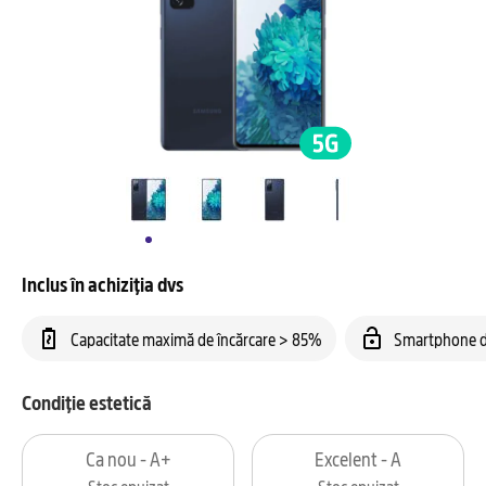
Inclus în achiziția dvs
Capacitate maximă de încărcare > 85%
Smartphone d
Condiție estetică
Ca nou - A+
Excelent - A
Stoc epuizat
Stoc epuizat