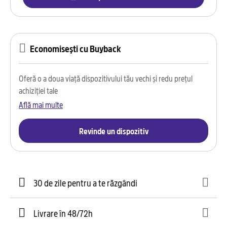
Economisești cu Buyback
Oferă o a doua viață dispozitivului tău vechi și redu prețul
achiziției tale
Află mai multe
Revinde un dispozitiv
30 de zile pentru a te răzgândi
Livrare în 48/72h