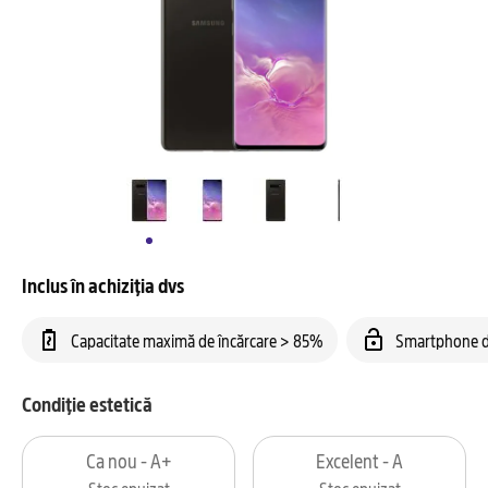
Inclus în achiziția dvs
Capacitate maximă de încărcare > 85%
Smartphone d
Condiție estetică
Ca nou - A+
Excelent - A
Stoc epuizat
Stoc epuizat