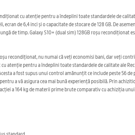
condiționat cu atenție pentru a îndeplini toate standardele de cal
, ecran de 6,4 inci și o capacitate de stocare de 128 GB. De asemen
 lungă de timp. Galaxy S10+ (dual sim) 128GB roșu recondiționat este
oșu recondiționat, nu numai că veți economisi bani, dar veți contr
t cu atenție pentru a îndeplini toate standardele de calitate ale R
esta a fost supus unui control amănunțit ce include peste 56 de p
tea pentru a vă asigura cea mai bună experiență posibilă. Prin achiz
racției a 164 kg de materii prime brute comparativ cu achiziția unu
clus standard