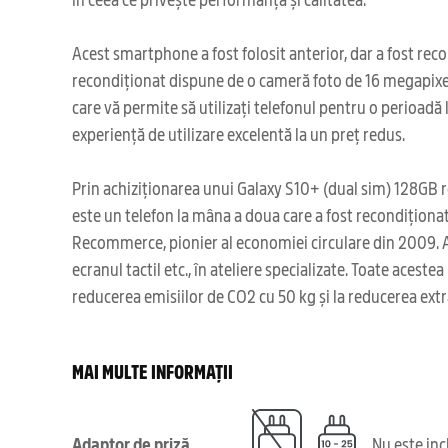
Acest smartphone a fost folosit anterior, dar a fost re
recondiționat dispune de o cameră foto de 16 megapixeli
care vă permite să utilizați telefonul pentru o perioadă
experiență de utilizare excelentă la un preț redus.
Prin achiziționarea unui Galaxy S10+ (dual sim) 128GB r
este un telefon la mâna a doua care a fost recondiționa
Recommerce, pionier al economiei circulare din 2009. Ac
ecranul tactil etc., în ateliere specializate. Toate aces
reducerea emisiilor de CO2 cu 50 kg și la reducerea ext
MAI MULTE INFORMAȚII
Adaptor de priză
Nu este in