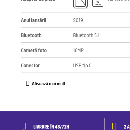
Anul lansării
2019
Bluetooth
Bluetooth 5.1
Cameră foto
16MP
Conector
USB tip C
LIVRARE ÎN 48/72H
2 