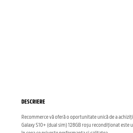
DESCRIERE
Recommerce vă oferă o oportunitate unică de a achiziți
Galaxy S10+ (dual sim) 128GB roșu recondiționat este un
în ceea ce privește performanța și calitatea.