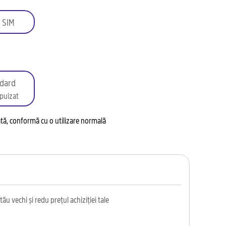
 SIM
dard
puizat
tată, conformă cu o utilizare normală
ău vechi și redu prețul achiziției tale