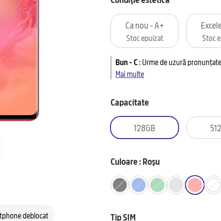
Ca nou - A+
Excele
Stoc epuizat
Stoc e
Bun - C
:
Urme de uzură pronunțate 
Mai multe
Capacitate
128GB
51
Culoare : Roșu
tphone deblocat
Tip SIM