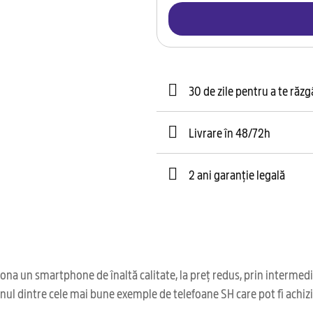
30 de zile pentru a te răz
Livrare în 48/72h
2 ani garanție legală
ona un smartphone de înaltă calitate, la preț redus, prin intermed
ul dintre cele mai bune exemple de telefoane SH care pot fi achizi