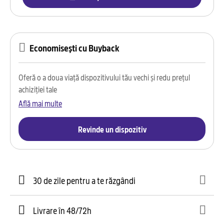
Economisești cu Buyback
Oferă o a doua viață dispozitivului tău vechi și redu prețul
achiziției tale
Află mai multe
Revinde un dispozitiv
30 de zile pentru a te răzgândi
Livrare în 48/72h