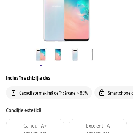
Inclus în achiziția dvs
Capacitate maximă de încărcare > 85%
Smartphone d
Condiție estetică
Ca nou - A+
Excelent - A
Stoc epuizat
Stoc epuizat