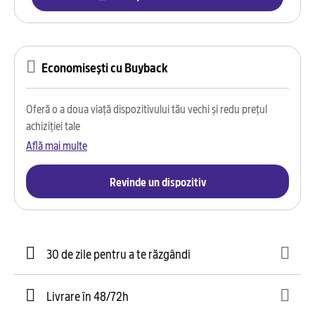
Economisești cu Buyback
Oferă o a doua viață dispozitivului tău vechi și redu prețul
achiziției tale
Află mai multe
Revinde un dispozitiv
30 de zile pentru a te răzgândi
Livrare în 48/72h