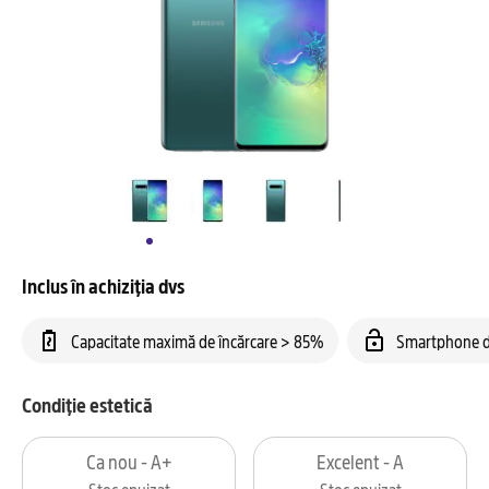
Inclus în achiziția dvs
Capacitate maximă de încărcare > 85%
Smartphone d
Condiție estetică
Ca nou - A+
Excelent - A
Stoc epuizat
Stoc epuizat