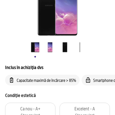
Inclus în achiziția dvs
Capacitate maximă de încărcare > 85%
Smartphone d
Condiție estetică
Ca nou - A+
Excelent - A
Stoc epuizat
Stoc epuizat