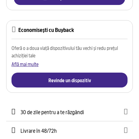
Economisești cu Buyback
Oferă o a doua viață dispozitivului tău vechi și redu prețul
achiziției tale
Află mai multe
Revinde un dispozitiv
30 de zile pentru a te răzgândi
Livrare în 48/72h