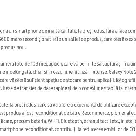
na un smartphone de înaltă calitate, la preț redus, fără a face co
6GB maro recondiționat este un astfel de produs, care oferă o expe
i produs nou.
eră foto de 108 megapixeli, care vă permite să capturați imagini 
ie îndelungată, chiar și în cazul unei utilizări intense. Galaxy No
e vă oferă suficient spațiu de stocare pentru aplicații, fotografii 
iteze de transfer de date rapide și de o conexiune stabilă la intern
ate, la preț redus, care să vă ofere o experiență de utilizare exce
st produs a fost recondiționat de către Recommerce, pionier al ec
care, precum bateria, Wi-Fi, Bluetooth, ecranul tactil etc., în atel
martphone recondiționat, contribuiți la reducerea emisiilor de CO2 