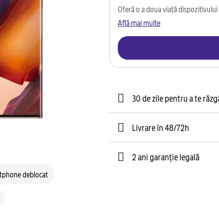
Oferă o a doua viață dispozitivului t
Află mai multe
30 de zile pentru a te răz
Livrare în 48/72h
2 ani garanție legală
tphone deblocat