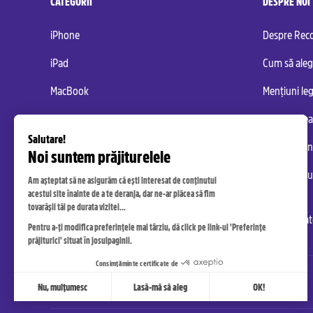
CATEGORII
DESPRE NOI
iPhone
Despre Re
iPad
Cum să aleg
MacBook
Mențiuni leg
Samsung
Gestionarea
Galaxy Tab
Condiții ge
Politica de u
personal
Accesibilita