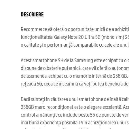
DESCRIERE
Recommerce vă oferă o oportunitate unică de a achizițio
funcționalitatea. Galaxy Note 20 Ultra 5G (mono sim) 25
o calitate și o performanță comparabile cu cele ale unu
Acest smartphone SH de la Samsung este echipat cu o cam
dispune de o baterie puternică, care vă oferă o autonom
de asemenea, echipat cu o memorie internă de 256 GB, car
rețeaua 5G, ceea ce înseamnă că veți putea beneficia de v
Dacă sunteți în căutarea unui smartphone de înaltă calit
256GB maro recondiționat este o alegere excelentă. Ace
control amănunțit ce include peste 56 de puncte de verifi
mai bună experiență posibilă. Prin achiziționarea unui s