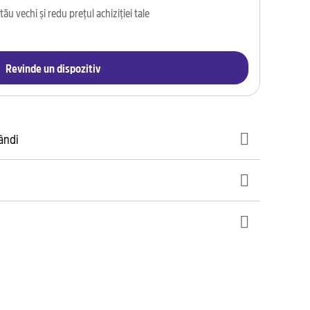
ău vechi și redu prețul achiziției tale
Revinde un dispozitiv
gândi