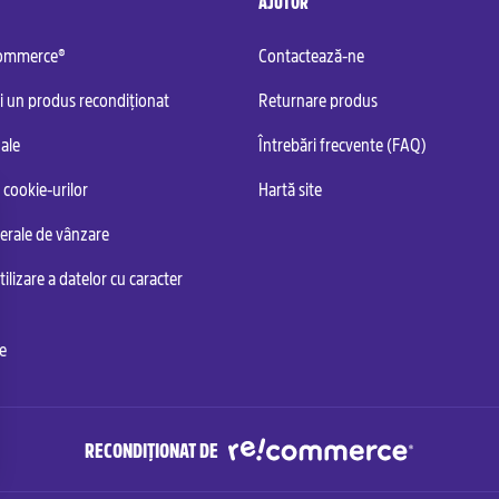
AJUTOR
commerce®
Contactează-ne
i un produs recondiționat
Returnare produs
ale
Întrebări frecvente (FAQ)
 cookie-urilor
Hartă site
nerale de vânzare
tilizare a datelor cu caracter
te
RECONDIȚIONAT DE