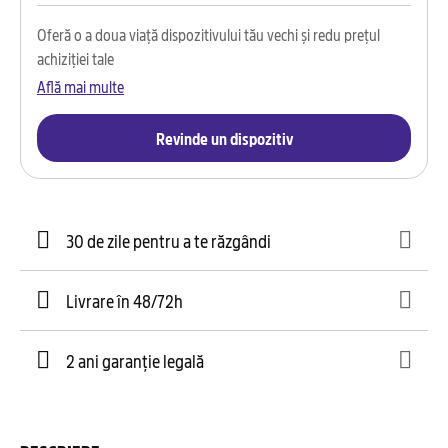
Oferă o a doua viață dispozitivului tău vechi și redu prețul
achiziției tale
Află mai multe
Revinde un dispozitiv
30 de zile pentru a te răzgândi
Livrare în 48/72h
2 ani garanție legală