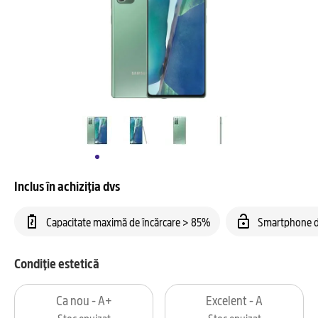
Inclus în achiziția dvs
Capacitate maximă de încărcare > 85%
Smartphone d
Condiție estetică
Ca nou - A+
Excelent - A
Stoc epuizat
Stoc epuizat