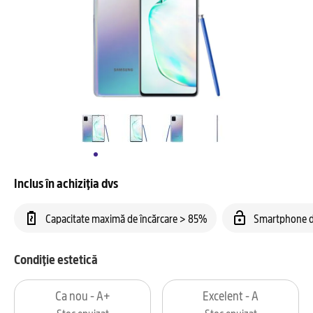
Inclus în achiziția dvs
Capacitate maximă de încărcare > 85%
Smartphone d
Condiție estetică
Ca nou - A+
Excelent - A
Stoc epuizat
Stoc epuizat