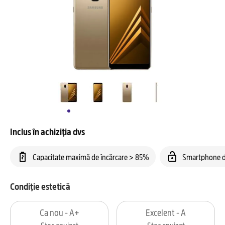
Inclus în achiziția dvs
Capacitate maximă de încărcare > 85%
Smartphone d
Condiție estetică
Ca nou - A+
Excelent - A
Stoc epuizat
Stoc epuizat