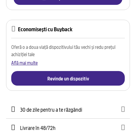
Economisești cu Buyback
Oferă o a doua viață dispozitivului tău vechi și redu prețul
achiziției tale
Află mai multe
Revinde un dispozitiv
30 de zile pentru a te răzgândi
Livrare în 48/72h