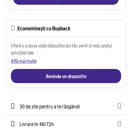
Economisești cu Buyback
Oferă o a doua viață dispozitivului tău vechi și redu prețul
achiziției tale
Află mai multe
Revinde un dispozitiv
30 de zile pentru a te răzgândi
Livrare în 48/72h