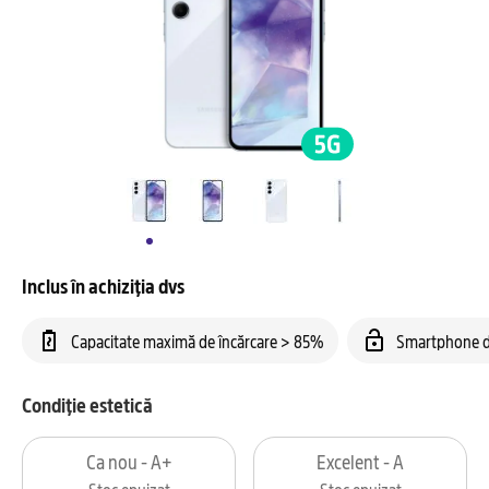
Inclus în achiziția dvs
Capacitate maximă de încărcare > 85%
Smartphone d
Condiție estetică
Ca nou - A+
Excelent - A
Stoc epuizat
Stoc epuizat