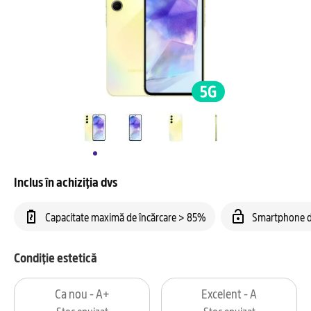
Inclus în achiziția dvs
Capacitate maximă de încărcare > 85%
Smartphone d
Condiție estetică
Ca nou - A+
Excelent - A
Stoc epuizat
Stoc epuizat