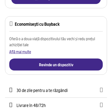
Economisești cu Buyback
Oferă o a doua viață dispozitivului tău vechi și redu prețul
achiziției tale
Află mai multe
Revinde un dispozitiv
30 de zile pentru a te răzgândi
Livrare în 48/72h