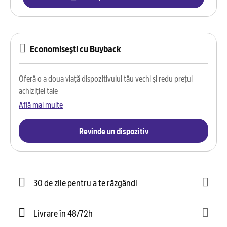
Economisești cu Buyback
Oferă o a doua viață dispozitivului tău vechi și redu prețul
achiziției tale
Află mai multe
Revinde un dispozitiv
30 de zile pentru a te răzgândi
Livrare în 48/72h