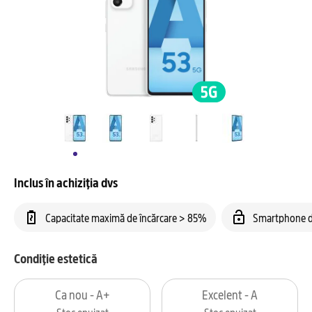
Inclus în achiziția dvs
Capacitate maximă de încărcare > 85%
Smartphone d
Condiție estetică
Ca nou - A+
Excelent - A
Stoc epuizat
Stoc epuizat