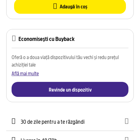
Adaugă în coș
Economisești cu Buyback
Oferă o a doua viață dispozitivului tău vechi și redu prețul
achiziției tale
Află mai multe
Revinde un dispozitiv
30 de zile pentru a te răzgândi