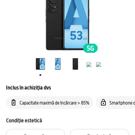
Inclus în achiziția dvs
Capacitate maximă de încărcare > 85%
Smartphone d
Condiție estetică