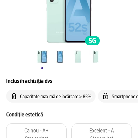
Inclus în achiziția dvs
Capacitate maximă de încărcare > 85%
Smartphone d
Condiție estetică
Ca nou - A+
Excelent - A
Stoc epuizat
Stoc epuizat