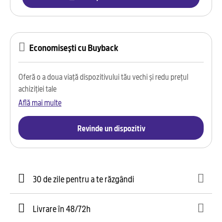
Economisești cu Buyback
Oferă o a doua viață dispozitivului tău vechi și redu prețul
achiziției tale
Află mai multe
Revinde un dispozitiv
30 de zile pentru a te răzgândi
Livrare în 48/72h