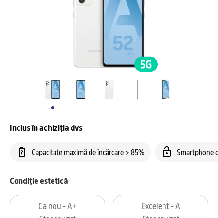
Inclus în achiziția dvs
Capacitate maximă de încărcare > 85%
Smartphone d
Condiție estetică
Ca nou - A+
Excelent - A
Stoc epuizat
Stoc epuizat