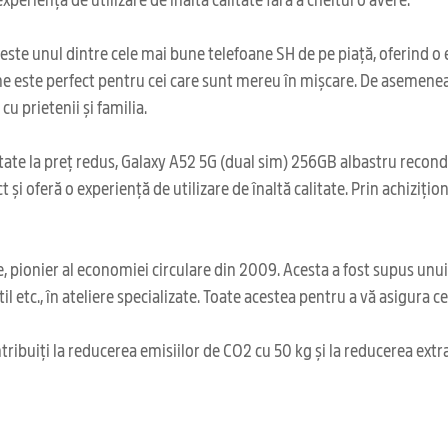
te unul dintre cele mai bune telefoane SH de pe piață, oferind o ex
 este perfect pentru cei care sunt mereu în mișcare. De asemenea, 
u prietenii și familia.
ate la preț redus, Galaxy A52 5G (dual sim) 256GB albastru recondiț
ct și oferă o experiență de utilizare de înaltă calitate. Prin achizi
 pionier al economiei circulare din 2009. Acesta a fost supus unu
il etc., în ateliere specializate. Toate acestea pentru a vă asigura 
ribuiți la reducerea emisiilor de CO2 cu 50 kg și la reducerea extr