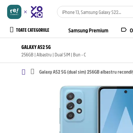
TOATE CATEGORIILE
Samsung Premium
O
GALAXY A52 5G
256GB | Albastru | Dual SIM | Bun - C
Galaxy A52 5G (dual sim) 256GB albastru recondi