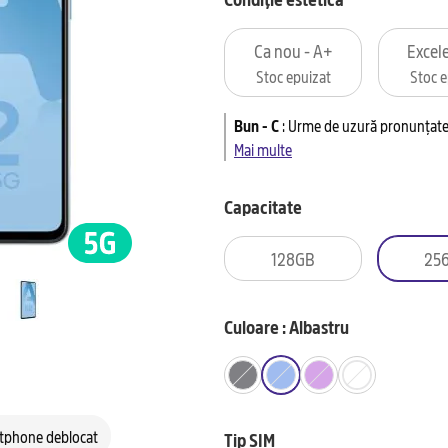
Ca nou - A+
Excele
Stoc epuizat
Stoc e
Bun - C
:
Urme de uzură pronunțate 
Mai multe
Capacitate
128GB
25
Culoare : Albastru
tphone deblocat
Tip SIM