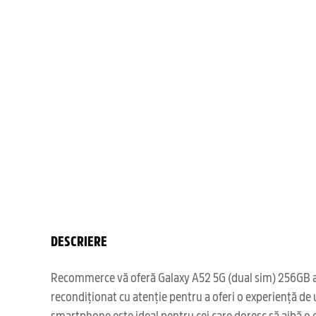
DESCRIERE
Recommerce vă oferă Galaxy A52 5G (dual sim) 256GB albas
recondiționat cu atenție pentru a oferi o experiență de 
smartphone este ideal pentru cei care doresc să aibă o ex