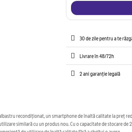
30 de zile pentru a te răz
Livrare în 48/72h
2 ani garanție legală
tru recondiționat, un smartphone de înaltă calitate la preț redus. 
utilizare similară cu un produs nou. Cu o capacitate de stocare de
periență de utilizare de înaltă calitate fără a cheltui o avere.