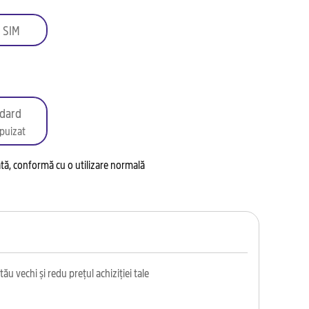
 SIM
dard
puizat
tată, conformă cu o utilizare normală
ău vechi și redu prețul achiziției tale