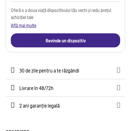
Oferă o a doua viață dispozitivului tău vechi și redu prețul
achiziției tale
Află mai multe
Revinde un dispozitiv
30 de zile pentru a te răzgândi
Livrare în 48/72h
2 ani garanție legală