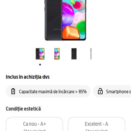
Inclus în achiziția dvs
Capacitate maximă de încărcare > 85%
Smartphone d
Condiție estetică
Ca nou - A+
Excelent - A
Stoc epuizat
Stoc epuizat