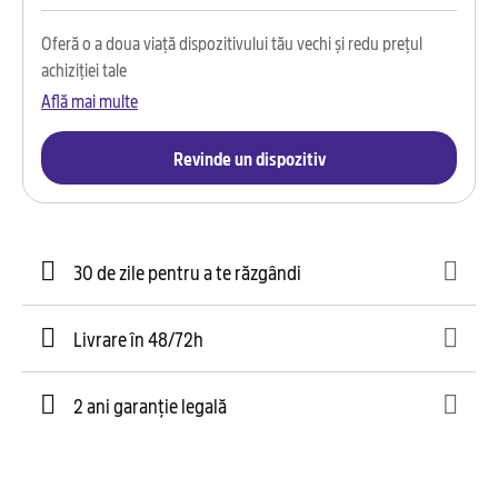
Oferă o a doua viață dispozitivului tău vechi și redu prețul
achiziției tale
Află mai multe
Revinde un dispozitiv
30 de zile pentru a te răzgândi
Livrare în 48/72h
2 ani garanție legală