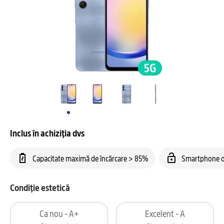
Inclus în achiziția dvs
Capacitate maximă de încărcare > 85%
Smartphone d
Condiție estetică
Ca nou - A+
Excelent - A