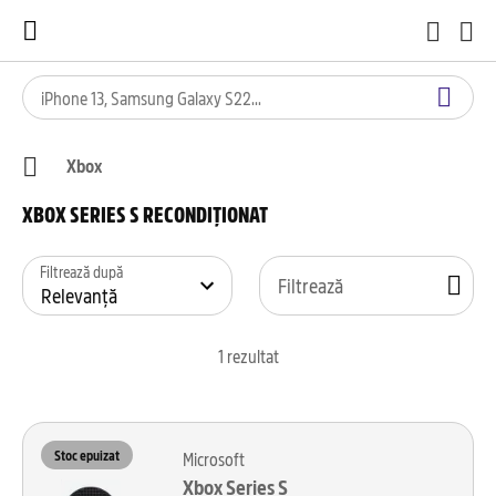
Xbox
XBOX SERIES S RECONDIȚIONAT
Filtrează după
Filtrează
1
rezultat
Stoc epuizat
Microsoft
Xbox Series S