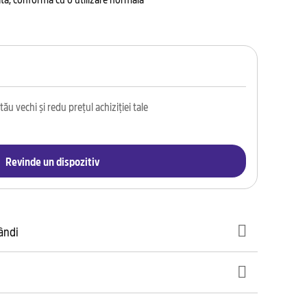
ău vechi și redu prețul achiziției tale
Revinde un dispozitiv
gândi