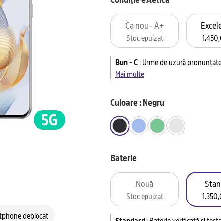
Ca nou - A+
Excele
Stoc epuizat
1.450,
Bun - C
:
Urme de uzură pronunțate 
Mai multe
Culoare : Negru
Baterie
Nouă
Stan
Stoc epuizat
1.350,
tphone deblocat
Standard
:
Baterie verificată și tes