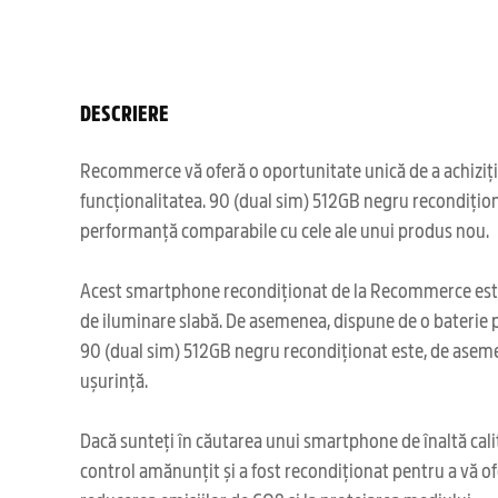
DESCRIERE
Recommerce vă oferă o oportunitate unică de a achizițio
funcționalitatea. 90 (dual sim) 512GB negru recondiționat
performanță comparabile cu cele ale unui produs nou.
Acest smartphone recondiționat de la Recommerce este ec
de iluminare slabă. De asemenea, dispune de o baterie put
90 (dual sim) 512GB negru recondiționat este, de asemene
ușurință.
Dacă sunteți în căutarea unui smartphone de înaltă cali
control amănunțit și a fost recondiționat pentru a vă ofe