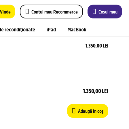
Vinde
Contul meu Recommerce
Coșul meu
le recondiționate
iPad
MacBook
1.350,00 LEI
Ada
în 
1.350,00 LEI
Adaugă în coș