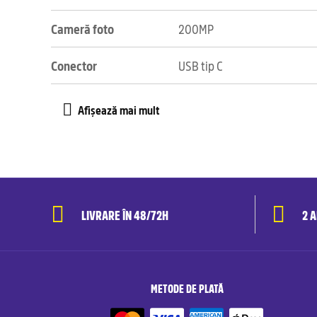
Cameră foto
200MP
Conector
USB tip C
LIVRARE ÎN 48/72H
2 
METODE DE PLATĂ