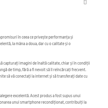
mpromisuri în ceea ce privește performanța și
lentă, la mâna a doua, dar cu o calitate și o
pturați imagini de înaltă calitate, chiar și în condiții
ă de timp, fără a fi nevoit să îl reîncărcați frecvent.
e să vă conectați la internet și să transferați date cu
 alegere excelentă. Acest produs a fost supus unui
iționarea unui smartphone recondiționat, contribuiți la