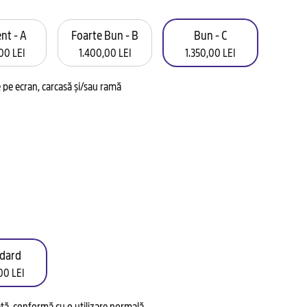
nt - A
Foarte Bun - B
Bun - C
00 LEI
1.400,00 LEI
1.350,00 LEI
pe ecran, carcasă și/sau ramă
dard
00 LEI
tată, conformă cu o utilizare normală