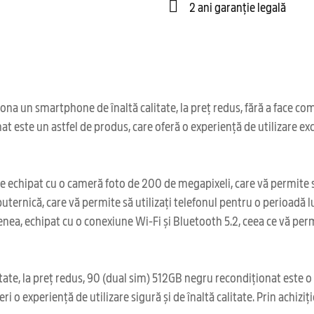
2 ani garanție legală
na un smartphone de înaltă calitate, la preț redus, fără a face co
 este un astfel de produs, care oferă o experiență de utilizare exce
hipat cu o cameră foto de 200 de megapixeli, care vă permite să ca
ernică, care vă permite să utilizați telefonul pentru o perioadă lung
a, echipat cu o conexiune Wi-Fi și Bluetooth 5.2, ceea ce vă permit
tate, la preț redus, 90 (dual sim) 512GB negru recondiționat este o
ri o experiență de utilizare sigură și de înaltă calitate. Prin achiz