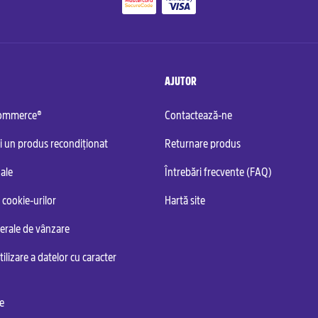
AJUTOR
commerce®
Contactează-ne
i un produs recondiționat
Returnare produs
ale
Întrebări frecvente (FAQ)
 cookie-urilor
Hartă site
nerale de vânzare
tilizare a datelor cu caracter
te