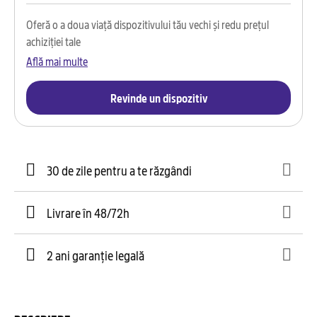
Oferă o a doua viață dispozitivului tău vechi și redu prețul
achiziției tale
Află mai multe
Revinde un dispozitiv
30 de zile pentru a te răzgândi
Livrare în 48/72h
2 ani garanție legală