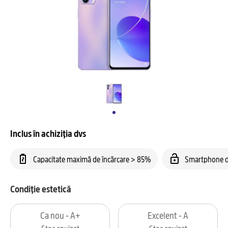
Inclus în achiziția dvs
Capacitate maximă de încărcare > 85%
Smartphone d
Condiție estetică
Ca nou - A+
Excelent - A
Stoc epuizat
Stoc epuizat