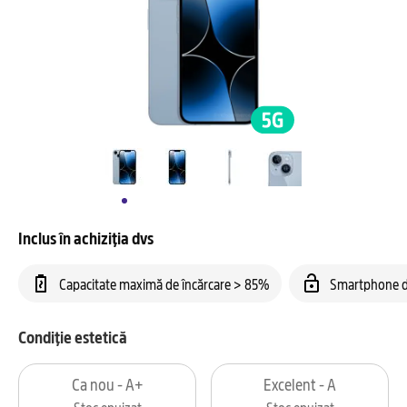
Inclus în achiziția dvs
Capacitate maximă de încărcare > 85%
Smartphone d
Condiție estetică
Ca nou - A+
Excelent - A
Stoc epuizat
Stoc epuizat