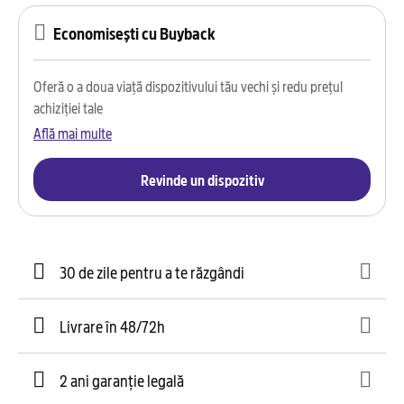
Economisești cu Buyback
Oferă o a doua viață dispozitivului tău vechi și redu prețul
achiziției tale
Află mai multe
Revinde un dispozitiv
30 de zile pentru a te răzgândi
Livrare în 48/72h
2 ani garanție legală