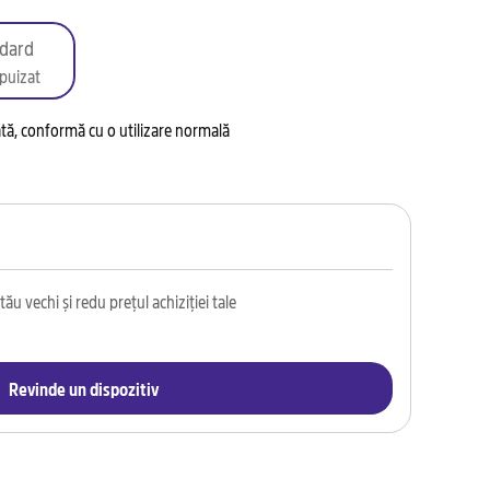
dard
puizat
tată, conformă cu o utilizare normală
ău vechi și redu prețul achiziției tale
Revinde un dispozitiv