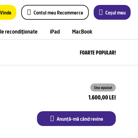
Vinde
Contul meu Recommerce
Coșul meu
le recondiționate
iPad
MacBook
FOARTE POPULAR!
Anu
m
câ
rev
Stoc epuizat
1.600,00 LEI
Anunță-mă când revine