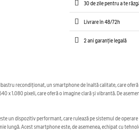
30 de zile pentru a te răz
Livrare în 48/72h
2 ani garanție legală
astru recondiționat, un smartphone de înaltă calitate, care oferă o
.640 x 1.080 pixeli, care oferă o imagine clară și vibrantă. De asem
este un dispozitiv performant, care rulează pe sistemul de operare 
ie lungă. Acest smartphone este, de asemenea, echipat cu tehnologi