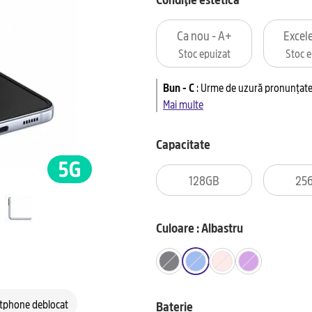
Ca nou - A+
Excele
Stoc epuizat
Stoc e
Bun - C
:
Urme de uzură pronunțate 
Mai multe
Capacitate
128GB
25
Culoare : Albastru
tphone deblocat
Baterie