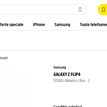
ferte speciale
iPhone
Samsung
Toate telefoane
ționat
Samsung
GALAXY Z FLIP4
512GB | Albastru | Bun - C
Condiție estetică