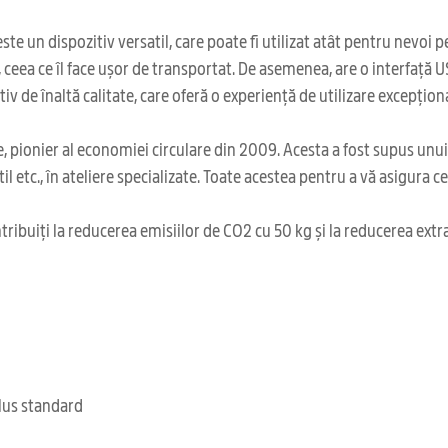
te un dispozitiv versatil, care poate fi utilizat atât pentru nevoi p
, ceea ce îl face ușor de transportat. De asemenea, are o interfață 
v de înaltă calitate, care oferă o experiență de utilizare excepțion
 pionier al economiei circulare din 2009. Acesta a fost supus unu
il etc., în ateliere specializate. Toate acestea pentru a vă asigura 
ribuiți la reducerea emisiilor de CO2 cu 50 kg și la reducerea extr
clus standard