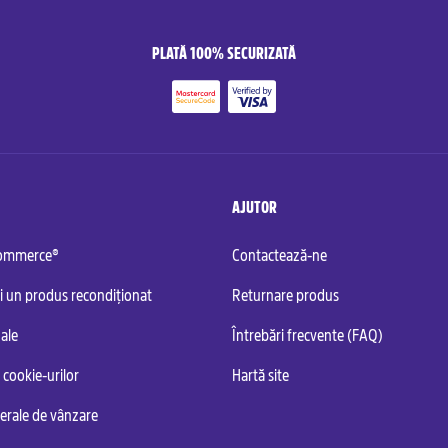
PLATĂ 100% SECURIZATĂ
AJUTOR
commerce®
Contactează-ne
i un produs recondiționat
Returnare produs
ale
Întrebări frecvente (FAQ)
 cookie-urilor
Hartă site
nerale de vânzare