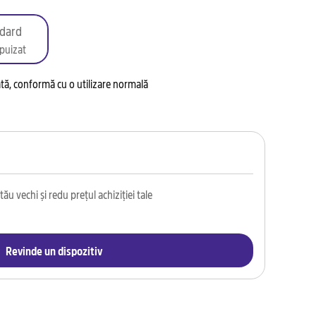
dard
puizat
tată, conformă cu o utilizare normală
ău vechi și redu prețul achiziției tale
Revinde un dispozitiv