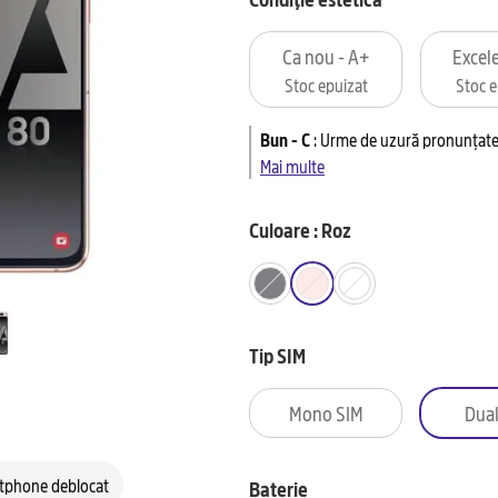
Ca nou - A+
Excele
Stoc epuizat
Stoc e
Bun - C
:
Urme de uzură pronunțate 
Mai multe
Culoare : Roz
Tip SIM
Mono SIM
Dual
tphone deblocat
Baterie