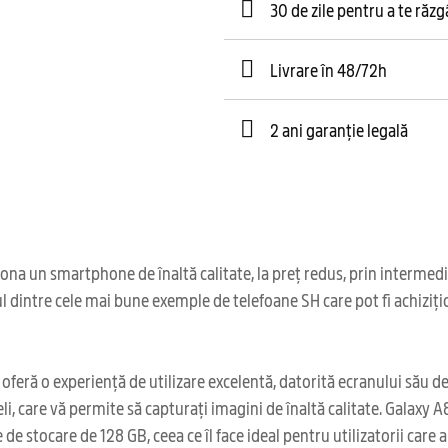
30 de zile pentru a te răz
Livrare în 48/72h
2 ani garanție legală
ona un smartphone de înaltă calitate, la preț redus, prin intermed
 dintre cele mai bune exemple de telefoane SH care pot fi achiziți
ă o experiență de utilizare excelentă, datorită ecranului său de 6
 care vă permite să capturați imagini de înaltă calitate. Galaxy A
e stocare de 128 GB, ceea ce îl face ideal pentru utilizatorii care au