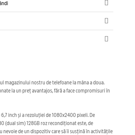
gândi
iul magazinului nostru de telefoane la mâna a doua.
onate la un preț avantajos, fără a face compromisuri în
,7 inch și a rezoluției de 1080x2400 pixeli. De
80 (dual sim) 128GB roz recondiționat este, de
 nevoie de un dispozitiv care să îi susțină în activitățile