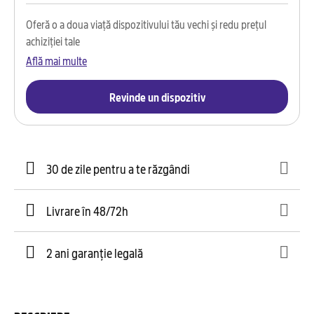
Oferă o a doua viață dispozitivului tău vechi și redu prețul
achiziției tale
Află mai multe
Revinde un dispozitiv
30 de zile pentru a te răzgândi
Livrare în 48/72h
2 ani garanție legală