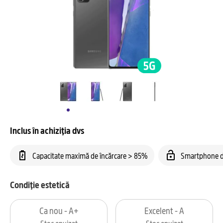
Inclus în achiziția dvs
Capacitate maximă de încărcare > 85%
Smartphone d
Condiție estetică
Ca nou - A+
Excelent - A
Stoc epuizat
Stoc epuizat